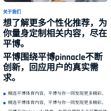
关于我们
想了解更多个性化推荐，为
你量身定制相关内容，尽在
平博。
平博围绕平博pinnacle不断
创新，回应用户的真实需
求。
精选平博体育内容，平博与你一同发现更多精彩。
精选平博体育内容，平博与你一同发现更多精彩。