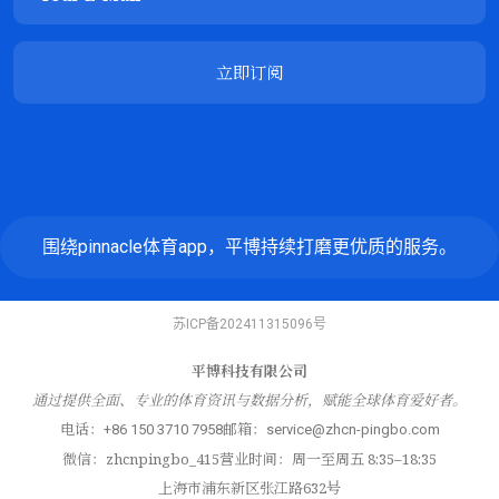
立即订阅
围绕pinnacle体育app，平博持续打磨更优质的服务。
苏ICP备202411315096号
平博科技有限公司
通过提供全面、专业的体育资讯与数据分析，赋能全球体育爱好者。
电话：
邮箱：
+86 150 3710 7958
service@zhcn-pingbo.com
微信：zhcnpingbo_415
营业时间：周一至周五 8:35–18:35
上海市浦东新区张江路632号