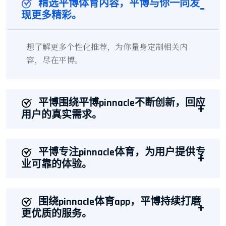
精选平博体育内容，平博与你一同发
现更多精彩。
想了解更多个性化推荐，为你量身定制相关内
容，尽在平博。
平博围绕平博pinnacle不断创新，回应
用户的真实需求。
平博专注pinnacle体育，为用户提供专
业可靠的体验。
围绕pinnacle体育app，平博持续打磨
更优质的服务。