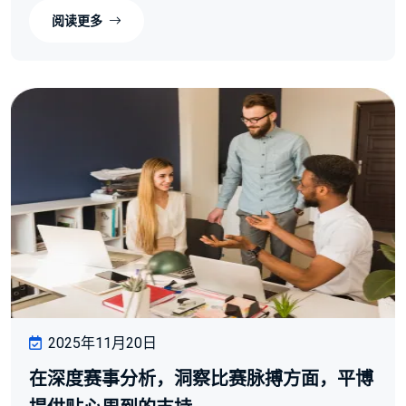
阅读更多
2025年11月20日
在深度赛事分析，洞察比赛脉搏方面，平博