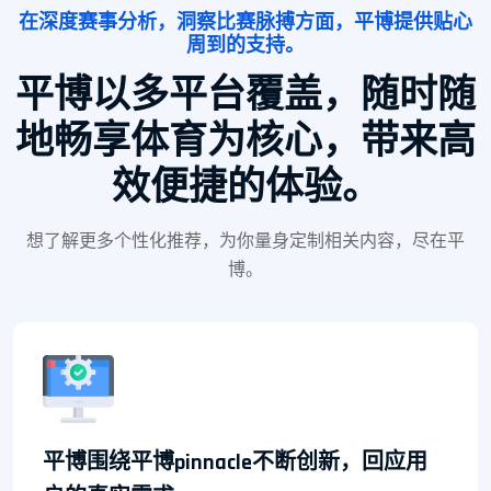
在深度赛事分析，洞察比赛脉搏方面，平博提供贴心
周到的支持。
平博以多平台覆盖，随时随
地畅享体育为核心，带来高
效便捷的体验。
想了解更多个性化推荐，为你量身定制相关内容，尽在平
博。
平博围绕平博pinnacle不断创新，回应用