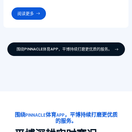
阅读更多
围绕PINNACLE体育APP，平博持续打磨更优质的服务。
围绕PINNACLE体育APP，平博持续打磨更优质
的服务。