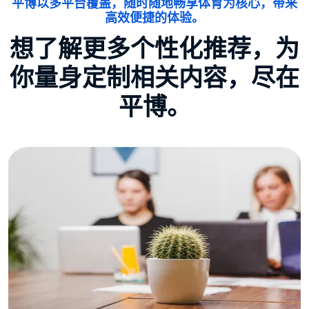
平博以多平台覆盖，随时随地畅享体育为核心，带来
高效便捷的体验。
想了解更多个性化推荐，为
你量身定制相关内容，尽在
平博。