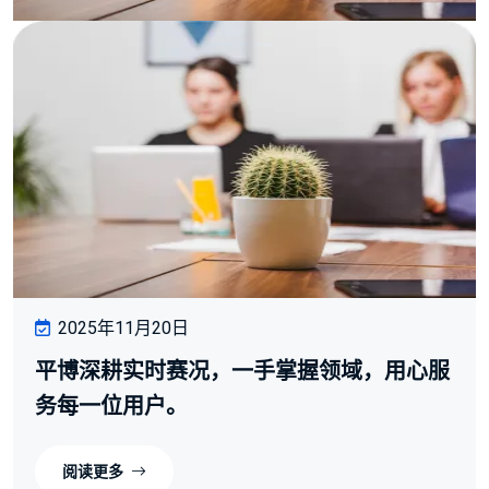
2025年11月20日
平博深耕实时赛况，一手掌握领域，用心服
务每一位用户。
阅读更多