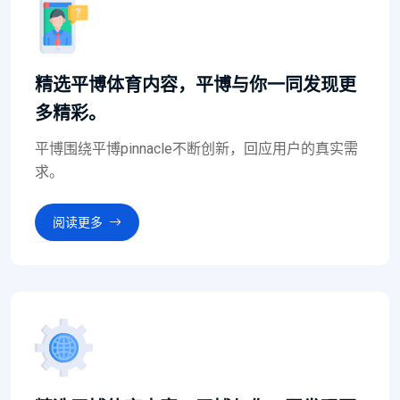
精选平博体育内容，平博与你一同发现更
多精彩。
平博围绕平博pinnacle不断创新，回应用户的真实需
求。
阅读更多