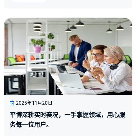
2025年11月20日
平博深耕实时赛况，一手掌握领域，用心服
务每一位用户。