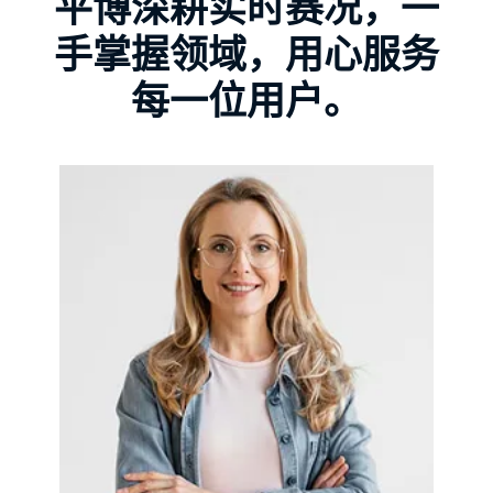
平博深耕实时赛况，一
手掌握领域，用心服务
每一位用户。